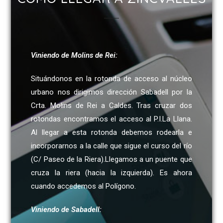
Viniendo de Molins de Rei:
Situándonos en la rotonda de acceso al núcleo
urbano nos dirigimos dirección Sabadell por la
Crta. Molins de Rei a Caldes. Tras cruzar dos
rotondas encontramos el acceso al P.I.La Llana.
Al llegar a esta rotonda debemos rodearla e
incorporarnos a la calle que sigue el curso del río
(C/ Paseo de la Riera).Llegamos a un puente que
cruza la riera (hacia la izquierda). Es ahora
cuando accedemos al Polígono.
Viniendo de Sabadell: