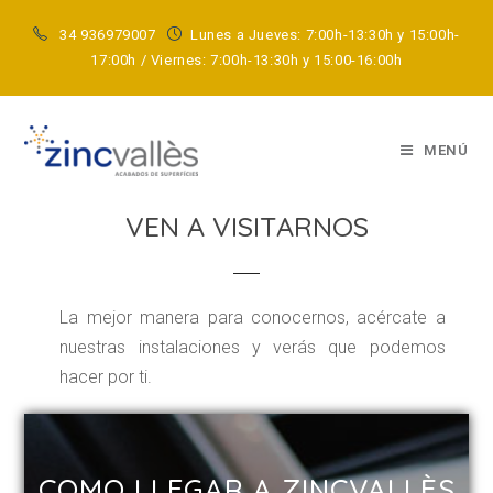
34 936979007
Lunes a Jueves: 7:00h-13:30h y 15:00h-
17:00h / Viernes: 7:00h-13:30h y 15:00-16:00h
CONTACTO
MENÚ
VEN A VISITARNOS
La mejor manera para conocernos, acércate a
nuestras instalaciones y verás que podemos
hacer por ti.
COMO LLEGAR A ZINCVALLÈS