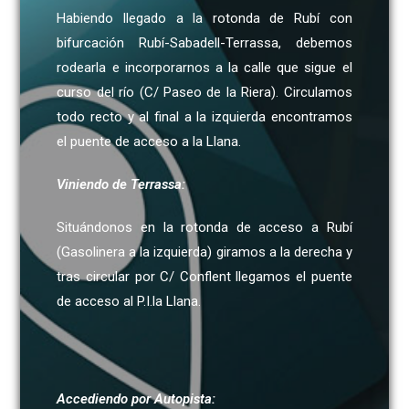
Habiendo llegado a la rotonda de Rubí con
bifurcación Rubí-Sabadell-Terrassa, debemos
rodearla e incorporarnos a la calle que sigue el
curso del río (C/ Paseo de la Riera). Circulamos
todo recto y al final a la izquierda encontramos
el puente de acceso a la Llana.
Viniendo de Terrassa:
Situándonos en la rotonda de acceso a Rubí
(Gasolinera a la izquierda) giramos a la derecha y
tras circular por C/ Conflent llegamos el puente
de acceso al P.I.la Llana.
Accediendo por Autopista: