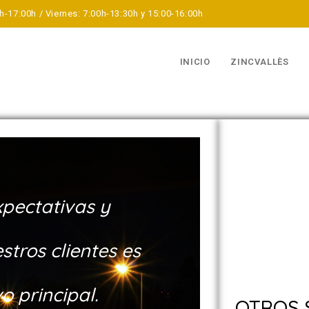
h-17:00h / Viernes: 7:00h-13:30h y 15:00-16:00h
INICIO
ZINCVALLÈS
xpectativas y
tros clientes es
o principal.
OTROS 