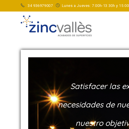
34 936979007
Lunes a Jueves: 7:00h-13:30h y 15:00
OTROS SERVICIOS
Satisfacer las e
necesidades de nues
nuestro objetiv